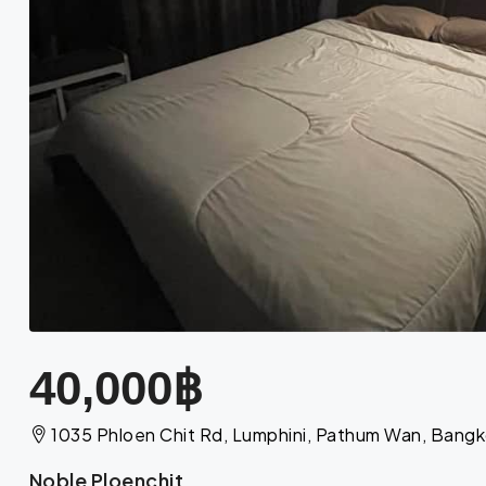
40,000฿
1035 Phloen Chit Rd, Lumphini, Pathum Wan, Bang
Noble Ploenchit