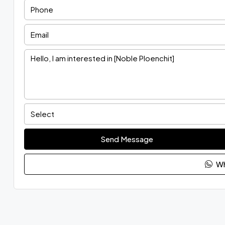
Select
Send Message
Wh