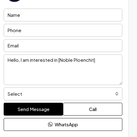
Select
Send Message
Call
WhatsApp