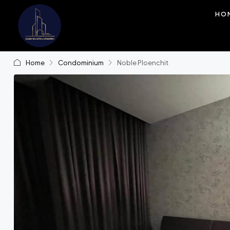
HO
Home
Condominium
Noble Ploenchit