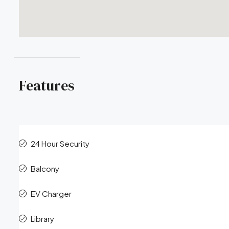
Features
24 Hour Security
Balcony
EV Charger
Library