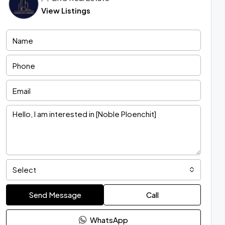
View Listings
Select
Send Message
Call
WhatsApp