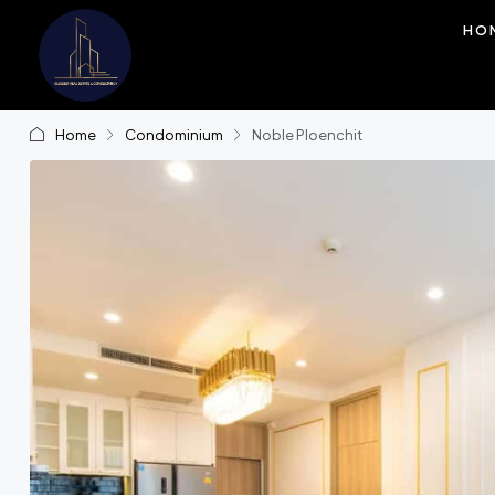
HO
Home
Condominium
Noble Ploenchit