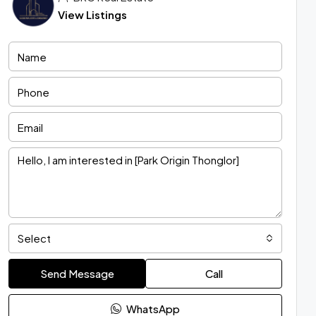
View Listings
Select
Send Message
Call
WhatsApp