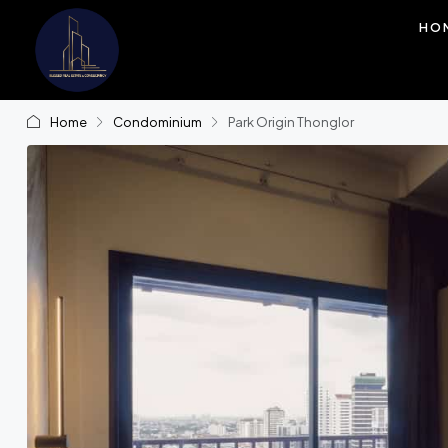
HO
Home
Condominium
Park Origin Thonglor