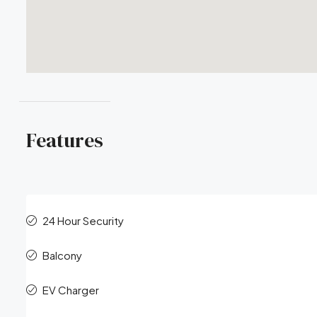
Features
24 Hour Security
Balcony
EV Charger