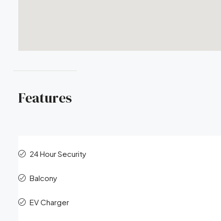
Features
24 Hour Security
Balcony
EV Charger