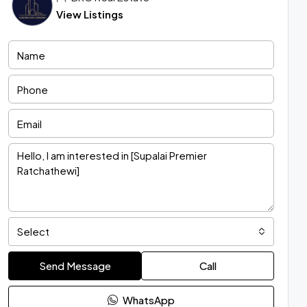
View Listings
Select
Send Message
Call
WhatsApp