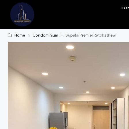
HO
Home
Condominium
Supalai Premier Ratchathewi