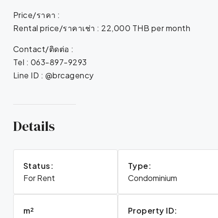
Price/ราคา :
Rental price/ราคาเช่า : 22,000 THB per month
Contact/ติดต่อ :
Tel : 063-897-9293
Line ID : @brcagency
Details
Status:
Type:
For Rent
Condominium
m²
Property ID: