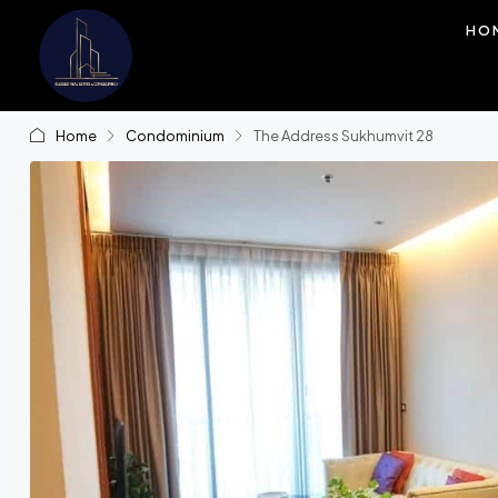
HO
Home
Condominium
The Address Sukhumvit 28