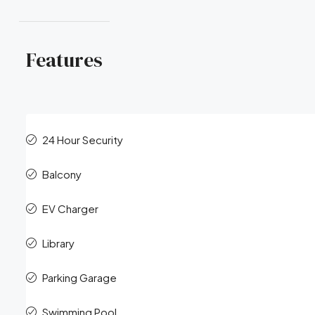
Features
24 Hour Security
Balcony
EV Charger
Library
Parking Garage
Swimming Pool