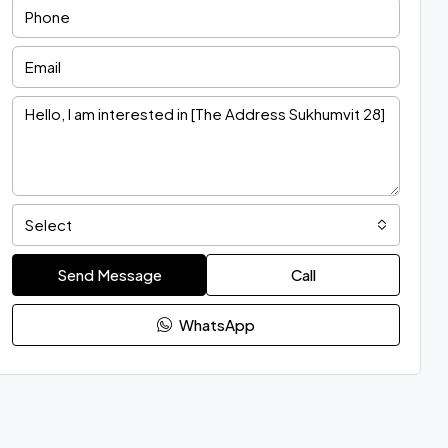
Select
Send Message
Call
WhatsApp