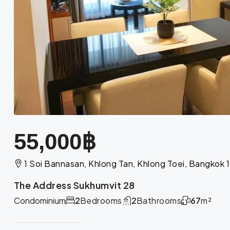
55,000฿
1 Soi Bannasan, Khlong Tan, Khlong Toei, Bangkok 
The Address Sukhumvit 28
Condominium
2
Bedrooms
2
Bathrooms
67
m²